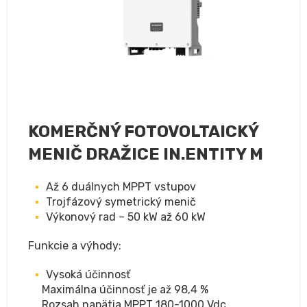
KOMERČNÝ FOTOVOLTAICKÝ
MENIČ DRAŽICE IN.ENTITY M
Až 6 duálnych MPPT vstupov
Trojfázový symetrický menič
Výkonový rad – 50 kW až 60 kW
Funkcie a výhody:
Vysoká účinnosť
Maximálna účinnosť je až 98,4 %
Rozsah napätia MPPT 180-1000 Vdc