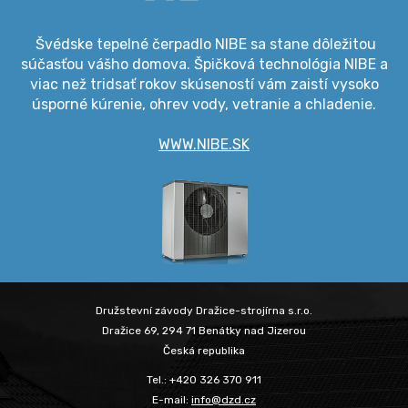
Švédske tepelné čerpadlo NIBE sa stane dôležitou
súčasťou vášho domova. Špičková technológia NIBE a
viac než tridsať rokov skúseností vám zaistí vysoko
úsporné kúrenie, ohrev vody, vetranie a chladenie.
WWW.NIBE.SK
Družstevní závody Dražice-strojírna s.r.o.
Dražice 69, 294 71 Benátky nad Jizerou
Česká republika
Tel.: +420 326 370 911
E-mail:
info@dzd.cz