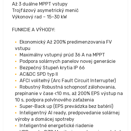
Až 3 duálne MPPT vstupy
Trojfázový asymetrický menič
Výkonový rad – 15–30 kW
FUNKCIE A VÝHODY:
Ekonomický Až 200% predimenzovania FV
vstupu
Maximálny vstupný prúd 36 A na MPPT
Podpora solárnych panelov novej generácie
Bezpečný Stupeň krytia IP 66
AC&DC SPD typ II
AFCI voliteľný (Arc Fault Circuit Interrupter)
Robustný Robustná schopnosť zálohovania,
prepínanie v čase <10 ms, až 200% EPS výstup na
10 s, podpora polvlnového zaťaženia
Super-Back up (EPS prevádzka bez batérií)
Inteligentný AI ready, predpovedanie solárnej
výroby a domácej spotreby
Inteligentné energetické riadenie