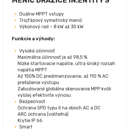
MENIČ DRAŽICE IN.ENTITY S
Duálne MPPT vstupy
Trojfázový symetrický menič
Výkonový rad – 8 kW až 30 kW
Funkcie a výhody:
Vysoká účinnosť
Maximálna účinnosť je až 98,5 %
Nízke štartovacie napätie, ultra široký rozsah
napätia MPPT
Až 150% DC predimenzovanie, až 110 % AC
preťaženie výstupu
Zabudované globálne skenovanie MPP kvôli
vyššej efektivite výnosu
Bezpečnosť
Ochrana SPD typu II na oboch AC a DC
ARC ochrana (voliteľná)
Krytie IP 66
Smart