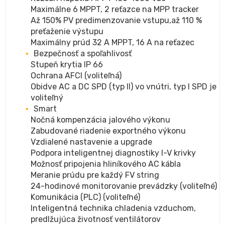
Maximálne 6 MPPT, 2 reťazce na MPP tracker
Až 150% PV predimenzovanie vstupu,až 110 %
preťaženie výstupu
Maximálny prúd 32 A MPPT, 16 A na reťazec
Bezpečnosť a spoľahlivosť
Stupeň krytia IP 66
Ochrana AFCI (voliteľná)
Obidve AC a DC SPD (typ II) vo vnútri, typ I SPD je
voliteľný
Smart
Nočná kompenzácia jalového výkonu
Zabudované riadenie exportného výkonu
Vzdialené nastavenie a upgrade
Podpora inteligentnej diagnostiky I-V krivky
Možnosť pripojenia hliníkového AC kábla
Meranie prúdu pre každý FV string
24-hodinové monitorovanie prevádzky (voliteľné)
Komunikácia (PLC) (voliteľné)
Inteligentná technika chladenia vzduchom,
predlžujúca životnosť ventilátorov