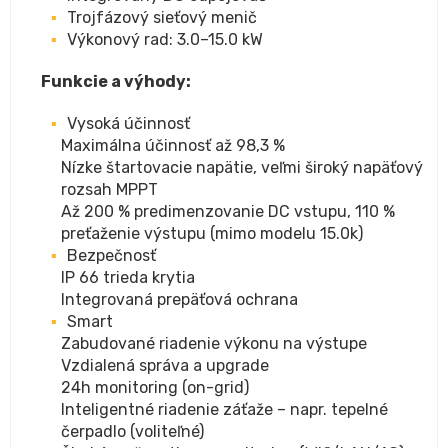
Trojfázový sieťový menič
Výkonový rad: 3.0–15.0 kW
Funkcie a výhody:
Vysoká účinnosť
Maximálna účinnosť až 98,3 %
Nízke štartovacie napätie, veľmi široký napäťový
rozsah MPPT
Až 200 % predimenzovanie DC vstupu, 110 %
preťaženie výstupu (mimo modelu 15.0k)
Bezpečnosť
IP 66 trieda krytia
Integrovaná prepäťová ochrana
Smart
Zabudované riadenie výkonu na výstupe
Vzdialená správa a upgrade
24h monitoring (on-grid)
Inteligentné riadenie záťaže – napr. tepelné
čerpadlo (voliteľné)