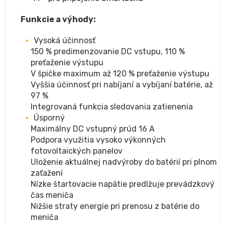
Funkcie a výhody:
Vysoká účinnosť
150 % predimenzovanie DC vstupu, 110 %
preťaženie výstupu
V špičke maximum až 120 % preťaženie výstupu
Vyššia účinnosť pri nabíjaní a vybíjaní batérie, až
97 %
Integrovaná funkcia sledovania zatienenia
Úsporný
Maximálny DC vstupný prúd 16 A
Podpora využitia vysoko výkonných
fotovoltaických panelov
Uloženie aktuálnej nadvýroby do batérií pri plnom
zaťažení
Nízke štartovacie napätie predlžuje prevádzkový
čas meniča
Nižšie straty energie pri prenosu z batérie do
meniča