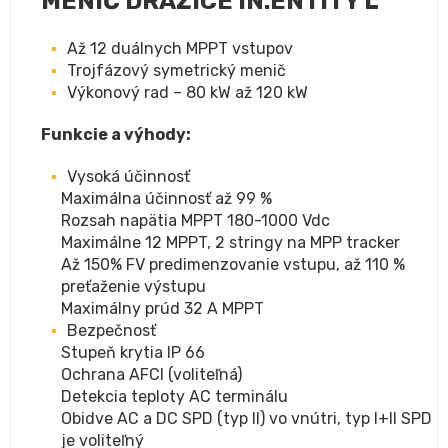
MENIČ DRAŽICE IN.ENTITY L
Až 12 duálnych MPPT vstupov
Trojfázový symetrický menič
Výkonový rad – 80 kW až 120 kW
Funkcie a výhody:
Vysoká účinnosť
Maximálna účinnosť až 99 %
Rozsah napätia MPPT 180-1000 Vdc
Maximálne 12 MPPT, 2 stringy na MPP tracker
Až 150% FV predimenzovanie vstupu, až 110 %
preťaženie výstupu
Maximálny prúd 32 A MPPT
Bezpečnosť
Stupeň krytia IP 66
Ochrana AFCI (voliteľná)
Detekcia teploty AC terminálu
Obidve AC a DC SPD (typ II) vo vnútri, typ I+II SPD
je voliteľný