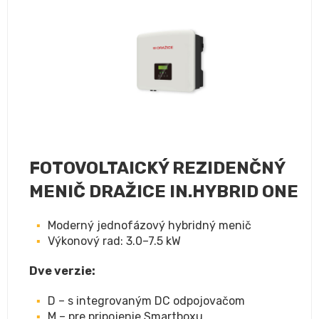
FOTOVOLTAICKÝ REZIDENČNÝ
MENIČ DRAŽICE IN.HYBRID ONE
Moderný jednofázový hybridný menič
Výkonový rad: 3.0–7.5 kW
Dve verzie:
D – s integrovaným DC odpojovačom
M – pre pripojenie Smartboxu