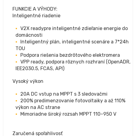
FUNKCIE A VÝHODY:
Inteligentné riadenie
V2X readypre inteligentné zdieľanie energie do
domácnosti
Inteligentný plán, inteligentné scenáre a 7*24h
TOU
Podpora riešenia bezdrôtového elektromera
VPP ready, podpora rôznych rozhraní (OpenADR,
IEE2030.5, FCAS, API)
Vysoký výkon
20A DC vstup na MPPT s 3 sledovačmi
200% predimenzovanie fotovoltaiky a až 110%
výkon na AC strane
Mimoriadne široký rozsah MPPT 110–950 V
Zaručená spoľahlivosť