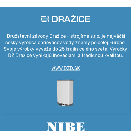
Družstevní závody Dražice - strojírna s.r.o. je najväčší
český výrobca ohrievačov vody známy po celej Európe.
Svoje výrobky vyváža do 25 krajín celého sveta. Výrobky
DZ Dražice vynikajú inováciami a tradičnou kvalitou.
WWW.DZD.SK