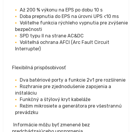
Až 200 % výkonu na EPS po dobu 10 s
Doba prepnutia do EPS na úrovni UPS <10 ms
Voliteľne funkcia rýchleho vypnutia pre zvýšenie
bezpečnosti
SPD typu II na strane AC&DC
Voliteľná ochrana AFCI (Arc Fault Circuit
Interrupter)
Flexibilná prispôsobivosť
Dva batériové porty a funkcie 2v1 pre rozšírenie
Rozhranie pre zjednodušenie zapojenia a
inštaláciu
Funkčný a štýlový kryt kabeláže
Režim mikrosiete a generátora pre všestrannú
prevádzku
Informácie môžu byť zmenené bez
predchádzajúceho upozornenia.