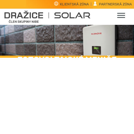
KLIENTSKÁ ZÓNA
PARTNERSKÁ ZÓNA
FOTOVOLTAICKÉ MENIČE
Klasické sieťové meniče, hybridné meniče a
back-up boxy