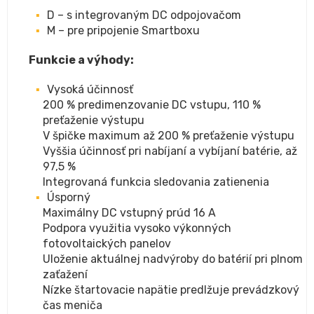
D – s integrovaným DC odpojovačom
M – pre pripojenie Smartboxu
Funkcie a výhody:
Vysoká účinnosť
200 % predimenzovanie DC vstupu, 110 %
preťaženie výstupu
V špičke maximum až 200 % preťaženie výstupu
Vyššia účinnosť pri nabíjaní a vybíjaní batérie, až
97,5 %
Integrovaná funkcia sledovania zatienenia
Úsporný
Maximálny DC vstupný prúd 16 A
Podpora využitia vysoko výkonných
fotovoltaických panelov
Uloženie aktuálnej nadvýroby do batérií pri plnom
zaťažení
Nízke štartovacie napätie predlžuje prevádzkový
čas meniča