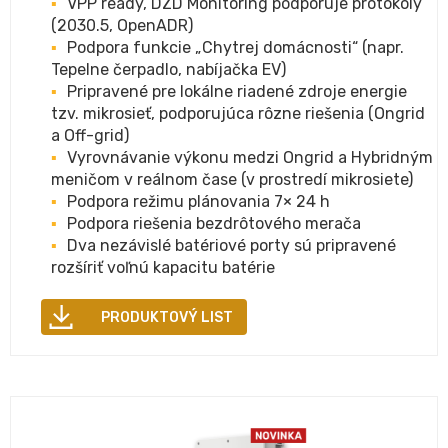
VPP ready, DZD Monitoring podporuje protokoly
(2030.5, OpenADR)
Podpora funkcie „Chytrej domácnosti“ (napr.
Tepelne čerpadlo, nabíjačka EV)
Pripravené pre lokálne riadené zdroje energie
tzv. mikrosieť, podporujúca rôzne riešenia (Ongrid
a Off-grid)
Vyrovnávanie výkonu medzi Ongrid a Hybridným
meničom v reálnom čase (v prostredí mikrosiete)
Podpora režimu plánovania 7× 24 h
Podpora riešenia bezdrôtového merača
Dva nezávislé batériové porty sú pripravené
rozšíriť voľnú kapacitu batérie
PRODUKTOVÝ LIST