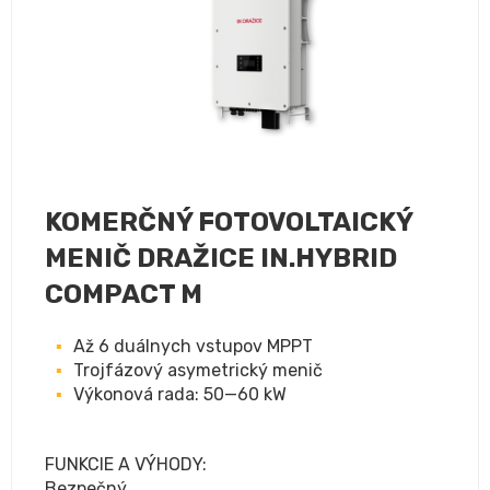
KOMERČNÝ FOTOVOLTAICKÝ
MENIČ DRAŽICE IN.HYBRID
COMPACT M
Až 6 duálnych vstupov MPPT
Trojfázový asymetrický menič
Výkonová rada: 50—60 kW
FUNKCIE A VÝHODY:
Bezpečný