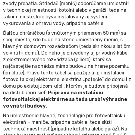
zvody prepätia. Striedač (menič) odporúčame umiestniť
v technickej miestnosti, kotolni alebo v garáži, teda na
takom mieste, kde býva inštalovaný aj systém
vykurovania a ohrevu vody, prípadne batérie.
Ďalšou chráničkou (s vnútorným priemerom 50 mm) sa
spojí miesto, kde bude na stene umiestnený menič, s
hlavným domovým rozvádzačom (teda skrinkou s ističmi
vo vnútri domu). Do neho je privedený aj prívodný kábel
z elektromerového rozvádzača (piliere), ktorý sa
najčastejšie nachádza mimo budovu na hrane pozemku
(pri plote). Práve tento kábel sa použije aj pri inštalácii
fotovoltaickej elektrárne: elektrina „potečie“ do domu i z
domu po existujúcom kábli, ktorým je budova pripojená
na distribučnú sieť.
Príprava na inštaláciu
fotovoltaickej elektrárne sa teda urobí výhradne
vo vnútri budovy.
Na umiestnenie hlavnej technológie pre fotovoltaickú
elektráreň – meniče, prípadne batérie, teda slúži
technická miestnosť (prípadne kotolňa alebo garáž). Na