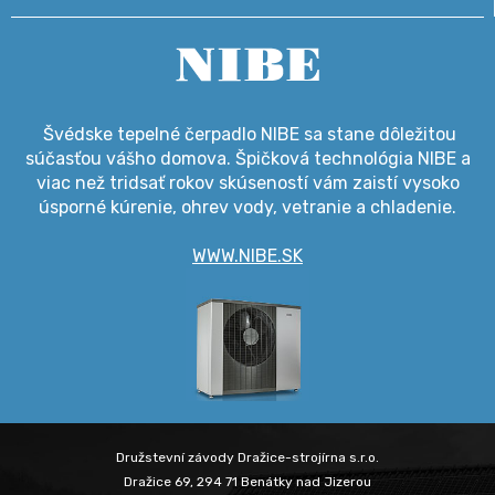
Švédske tepelné čerpadlo NIBE sa stane dôležitou
súčasťou vášho domova. Špičková technológia NIBE a
viac než tridsať rokov skúseností vám zaistí vysoko
úsporné kúrenie, ohrev vody, vetranie a chladenie.
WWW.NIBE.SK
Družstevní závody Dražice-strojírna s.r.o.
Dražice 69, 294 71 Benátky nad Jizerou