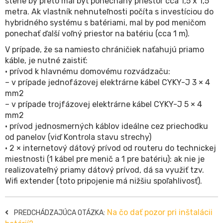
stene by preto mal byť ponechaný priestor cca 1,5 x 1,5
metra. Ak vlastník nehnuteľnosti počíta s investíciou do
hybridného systému s batériami, mal by pod meničom
ponechať ďalší voľný priestor na batériu (cca 1 m).
V prípade, že sa namiesto chráničiek naťahujú priamo
káble, je nutné zaistiť:
• prívod k hlavnému domovému rozvádzaču:
– v prípade jednofázovej elektrárne kábel CYKY-J 3 × 4
mm2
– v prípade trojfázovej elektrárne kábel CYKY-J 5 × 4
mm2
• prívod jednosmerných káblov ideálne cez priechodku
od panelov (viď Kontrola stavu strechy)
• 2 × internetový dátový prívod od routeru do technickej
miestnosti (1 kábel pre menič a 1 pre batériu): ak nie je
realizovateľný priamy dátový prívod, dá sa využiť tzv.
Wifi extender (toto pripojenie má nižšiu spoľahlivosť).
Na čo dať pozor pri inštalácii
PREDCHÁDZAJÚCA OTÁZKA: