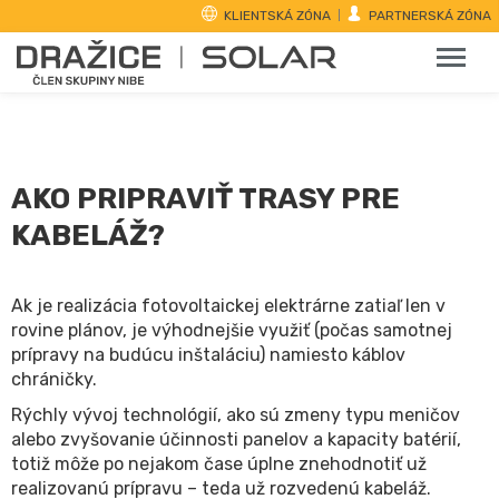
KLIENTSKÁ ZÓNA
PARTNERSKÁ ZÓNA
AKO PRIPRAVIŤ TRASY PRE
KABELÁŽ?
Exspirované
Ak je realizácia fotovoltaickej elektrárne zatiaľ len v
rovine plánov, je výhodnejšie využiť (počas samotnej
prípravy na budúcu inštaláciu) namiesto káblov
chráničky.
Rýchly vývoj technológií, ako sú zmeny typu meničov
alebo zvyšovanie účinnosti panelov a kapacity batérií,
totiž môže po nejakom čase úplne znehodnotiť už
realizovanú prípravu – teda už rozvedenú kabeláž.