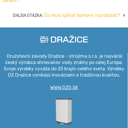
batérií?
Čo musí spĺňať domový rozvádzač?
ĎALŠIA OTÁZKA:
Družstevní závody Dražice - strojírna s.r.o. je najväčší
český výrobca ohrievačov vody známy po celej Európe.
Svoje výrobky vyváža do 25 krajín celého sveta. Výrobky
DZ Dražice vynikajú inováciami a tradičnou kvalitou.
WWW.DZD.SK